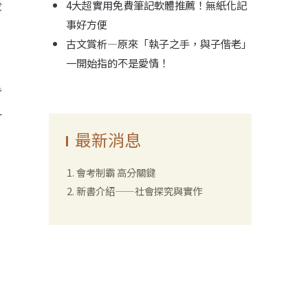
後
4大超實用免費筆記軟體推薦！無紙化記
事好方便
古文賞析—原來「執子之手，與子偕老」
一開始指的不是愛情！
背
一
最新消息
會考制霸 高分關鍵
新書介紹——社會探究與實作